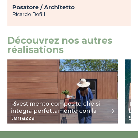
Posatore / Architetto
Ricardo Bofill
Découvrez nos autres
réalisations
Image
mostra
Ima
most
Rivestimento composito che si
Ter
integra perfettamente con la
bal
terrazza
Svi