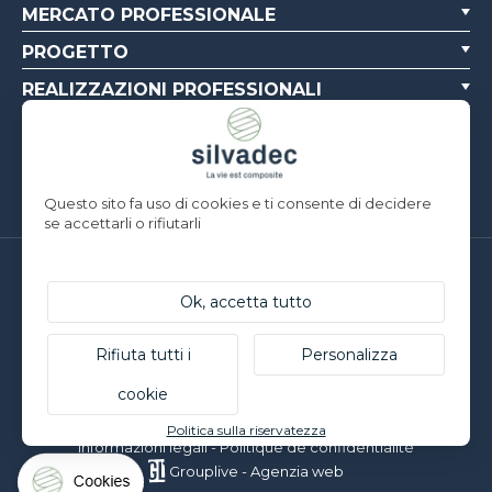
MERCATO PROFESSIONALE
PROGETTO
REALIZZAZIONI PROFESSIONALI
CHI SIAMO
RISORSE
Questo sito fa uso di cookies e ti consente di decidere
se accettarli o rifiutarli
Silvadec France
Parc d’Activités de l’Estuaire
Ok, accetta tutto
F-56190 ARZAL | T. +33 (0)2 97 450 900
Silvadec Deutschland
Rifiuta tutti i
Personalizza
Ludwig-Erhard-Straße 3
cookie
D-84069 Schierling | T. +49 9451 9443 500
© Silvadec - Tutti i diritti riservati - Foto non contrattuali
Politica sulla riservatezza
Informazioni legali
-
Politique de confidentialité
Grouplive - Agenzia web