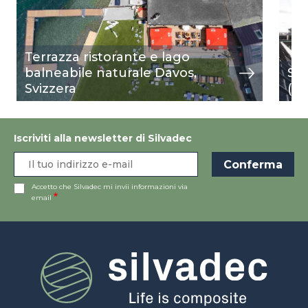
Terrazza ristorante e lago
balneabile naturale Davos,
Stu
Svizzera
(P
Iscriviti alla newsletter di Silvadec
Accetto che Silvadec mi invii informazioni via
email