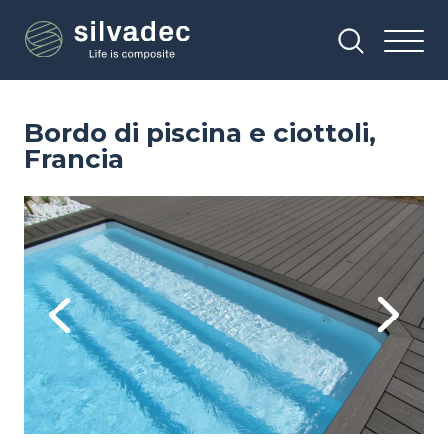
Salta
Pannello di gestione dei cookies
al
contenuto
principale
Bordo di piscina e ciottoli,
Francia
Image
Im
Previous
Next