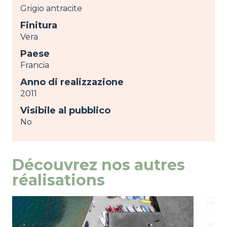
Grigio antracite
Finitura
Vera
Paese
Francia
Anno di realizzazione
2011
Visibile al pubblico
No
Découvrez nos autres
réalisations
Image
mostra
Ima
most