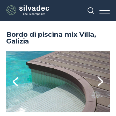
Salta
Pannello di gestione dei cookies
al
contenuto
principale
Bordo di piscina mix Villa,
Galizia
Image
Im
Previous
Next