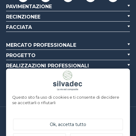
PAVIMENTAZIONE
RECINZIONEE
FACCIATA
MERCATO PROFESSIONALE
PROGETTO
REALIZZAZIONI PROFESSIONALI
CHI SIAMO
RISORSE
Questo sito fa uso di cookies e ti consente di decidere
se accettarli o rifiutarli
Silvadec France
Parc d’Activités de l’Estuaire
Ok, accetta tutto
F-56190 ARZAL | T. +33 (0)2 97 450 900