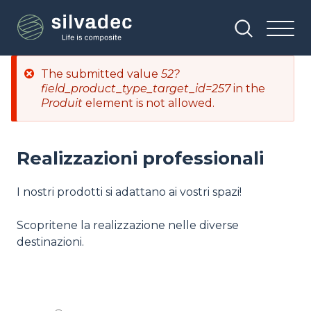
Salta
Pannello di gestione dei cookies
al
contenuto
principale
Messaggio
The submitted value
52?
di
field_product_type_target_id=257
in the
errore
Produit
element is not allowed.
Realizzazioni professionali
I nostri prodotti si adattano ai vostri spazi!
Scopritene la realizzazione nelle diverse
destinazioni.