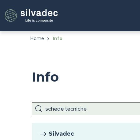
Salta
Pannello di gestione dei cookies
al
contenuto
principale
Home
Info
Info
Silvadec