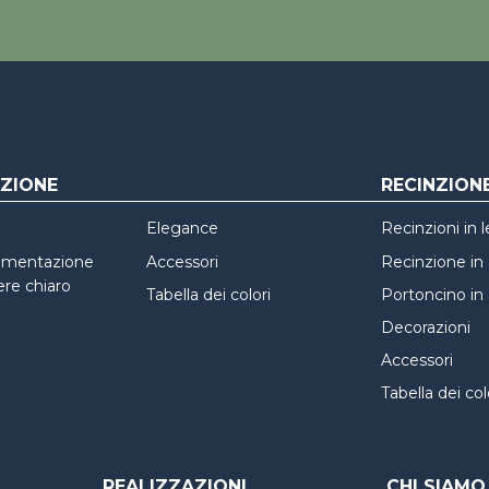
ZIONE
RECINZION
Elegance
Recinzioni in
imentazione
Accessori
Recinzione in 
re chiaro
Tabella dei colori
Portoncino in 
Decorazioni
Accessori
Tabella dei col
REALIZZAZIONI
CHI SIAMO