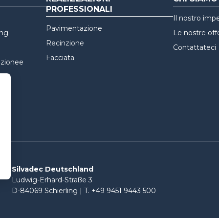
PROFESSIONALI
Il nostro im
Pavimentazione
ing
Le nostre off
Recinzione
Contattateci
Facciata
nzionee
ata
ne
Silvadec Deutschland
Ludwig-Erhard-Straße 3
D-84069 Schierling | T. +49 9451 9443 500