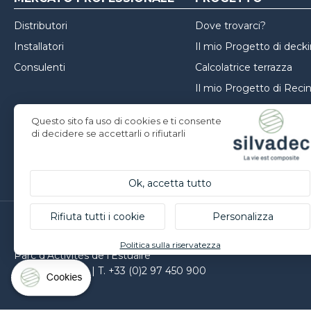
Distributori
Dove trovarci?
Installatori
Il mio Progetto di deck
Consulenti
Calcolatrice terrazza
Il mio Progetto di Reci
Il mio Progetto di Facci
Questo sito fa uso di cookies e ti consente
Ispirazioni
di decidere se accettarli o rifiutarli
Consigli per l'installazio
Ok, accetta tutto
Rifiuta tutti i cookie
Personalizza
Silvadec France
Politica sulla riservatezza
Parc d’Activités de l’Estuaire
F-56190 ARZAL | T. +33 (0)2 97 450 900