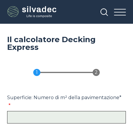
Salta
Pannello di gestione dei cookies
al
contenuto
principale
Il calcolatore Decking
Express
Superficie: Numero di m² della pavimentazione*