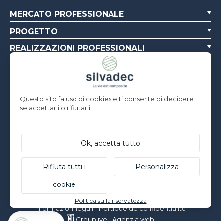
MERCATO PROFESSIONALE
PROGETTO
REALIZZAZIONI PROFESSIONALI
CHI SIAMO
RISORSE
Questo sito fa uso di cookies e ti consente di decidere
se accettarli o rifiutarli
Silvadec France
Ok, accetta tutto
Parc d’Activités de l’Estuaire
F-56190 ARZAL | T. +33 (0)2 97 450 900
Silvadec Deutschland
Rifiuta tutti i
Personalizza
Ludwig-Erhard-Straße 3
cookie
D-84069 Schierling | T. +49 9451 9443 500
© Silvadec - Tutti i diritti riservati - Foto non contrattuali
Politica sulla riservatezza
Informazioni legali
-
Politique de confidentialité
Grouplive - Agenzia web