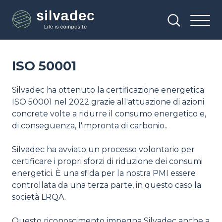
Salta
Pannello di gestione dei cookies
al
contenuto
principale
ISO 50001
Silvadec ha ottenuto la certificazione energetica
ISO 50001 nel 2022 grazie all'attuazione di azioni
concrete volte a ridurre il consumo energetico e,
di conseguenza, l'impronta di carbonio..
Silvadec ha avviato un processo volontario per
certificare i propri sforzi di riduzione dei consumi
energetici. È una sfida per la nostra PMI essere
controllata da una terza parte, in questo caso la
società LRQA.
Questo riconoscimento impegna Silvadec anche a