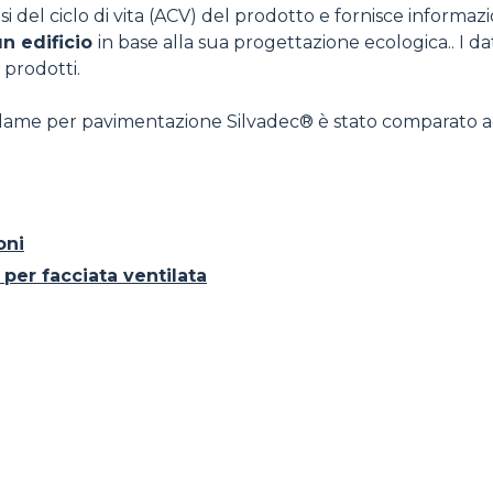
lisi del ciclo di vita (ACV) del prodotto e fornisce inform
un edificio
in base alla sua progettazione ecologica.. I d
 prodotti.
 lame per pavimentazione Silvadec® è stato comparato ad 
oni
per facciata ventilata