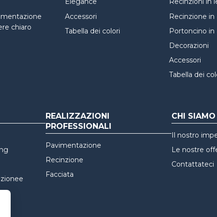
Elegance
Recinzioni in
imentazione
Accessori
Recinzione in 
re chiaro
Tabella dei colori
Portoncino in 
Decorazioni
Accessori
Tabella dei col
REALIZZAZIONI
CHI SIAMO
PROFESSIONALI
Il nostro im
Pavimentazione
ing
Le nostre off
Recinzione
Contattateci
Facciata
nzionee
ata