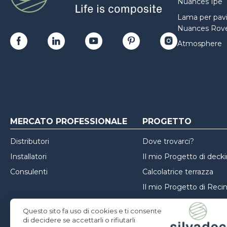
Nuances Ipe
Lama per pav
Nuances Rove
Atmosphere
MERCATO PROFESSIONALE
PROGETTO
Distributori
Dove trovarci?
Installatori
Il mio Progetto di deck
Consulenti
Calcolatrice terrazza
Il mio Progetto di Reci
Il mio Progetto di Facci
Questo sito fa uso di cookies e ti consente
Ispirazioni
di decidere se accettarli o rifiutarli