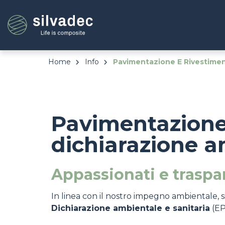
Salta
Pannello di gestione dei cookies
al
contenuto
principale
Home
Info
Pavimentazione E Rivestimen
Pavimentazione 
dichiarazione 
Appassionati e traspar
In linea con il nostro impegno ambientale, s
Dichiarazione ambientale e sanitaria
(EP