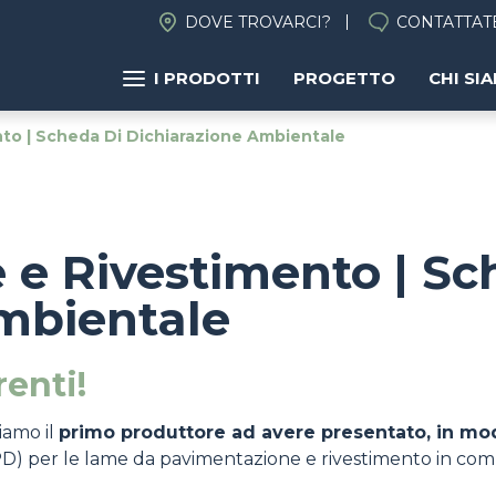
DOVE TROVARCI?
CONTATTAT
I PRODOTTI
PROGETTO
CHI SI
to | Scheda Di Dichiarazione Ambientale
e Rivestimento | Sc
ambientale
enti!
iamo il
primo produttore ad avere presentato, in mod
D) per le lame da pavimentazione e rivestimento in com