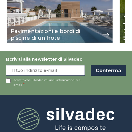
Nel
ter
Pavimentazioni e bordi di
Él
piscine di un hotel
St
Iscriviti alla newsletter di Silvadec
Accetto che Silvadec mi invii informazioni via
email