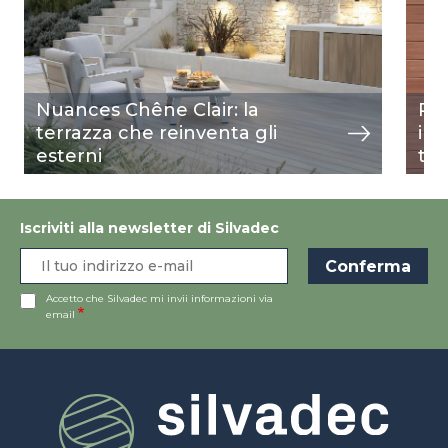
Nuances Chêne Clair: la
Riv
terrazza che reinventa gli
int
esterni
ter
Iscriviti alla newsletter di Silvadec
Accetto che Silvadec mi invii informazioni via
email