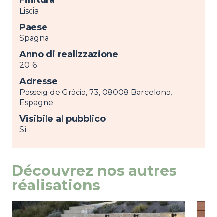
Liscia
Paese
Spagna
Anno di realizzazione
2016
Adresse
Passeig de Gràcia, 73, 08008 Barcelona,
Espagne
Visibile al pubblico
Sì
Découvrez nos autres
réalisations
Image
mostra
Ima
most