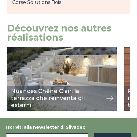
Corse Solutions Bois
Découvrez nos autres
réalisations
Image
mostra
Ima
most
Nuances Chêne Clair: la
Riv
terrazza che reinventa gli
int
esterni
ter
Iscriviti alla newsletter di Silvadec