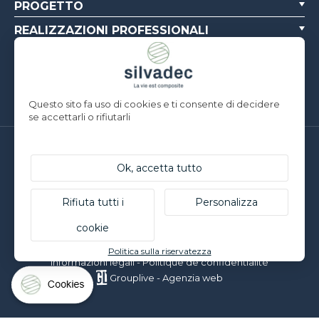
PROGETTO
REALIZZAZIONI PROFESSIONALI
CHI SIAMO
RISORSE
Questo sito fa uso di cookies e ti consente di decidere
se accettarli o rifiutarli
Silvadec France
Parc d’Activités de l’Estuaire
Ok, accetta tutto
F-56190 ARZAL | T. +33 (0)2 97 450 900
Silvadec Deutschland
Rifiuta tutti i
Personalizza
Ludwig-Erhard-Straße 3
cookie
D-84069 Schierling | T. +49 9451 9443 500
© Silvadec - Tutti i diritti riservati - Foto non contrattuali
Politica sulla riservatezza
Informazioni legali
-
Politique de confidentialité
Grouplive - Agenzia web