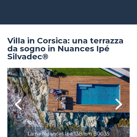
Salta
Pannello di gestione dei cookies
al
contenuto
principale
Villa in Corsica: una terrazza
da sogno in Nuances Ipé
Silvadec®
Image
Im
Previous
Next
Lama Nuances Ipe 138mm B0035