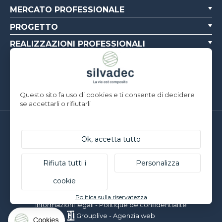
MERCATO PROFESSIONALE
PROGETTO
REALIZZAZIONI PROFESSIONALI
CHI SIAMO
RISORSE
Questo sito fa uso di cookies e ti consente di decidere
se accettarli o rifiutarli
Silvadec France
Ok, accetta tutto
Parc d’Activités de l’Estuaire
F-56190 ARZAL | T. +33 (0)2 97 450 900
Silvadec Deutschland
Rifiuta tutti i
Personalizza
Ludwig-Erhard-Straße 3
cookie
D-84069 Schierling | T. +49 9451 9443 500
© Silvadec - Tutti i diritti riservati - Foto non contrattuali
Politica sulla riservatezza
Informazioni legali
-
Politique de confidentialité
Grouplive - Agenzia web