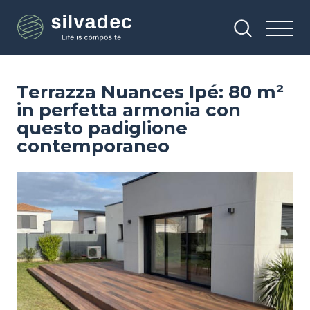
Salta
Pannello di gestione dei cookies
al
contenuto
principale
Terrazza Nuances Ipé: 80 m²
in perfetta armonia con
questo padiglione
contemporaneo
Image