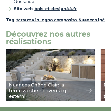
Guérande
Sito web
:
bois-et-design44.fr
Tag:
terrazza in legno composito
,
Nuances Ipé
Découvrez nos autres
réalisations
Image
mostra
Ima
most
Nuances Chêne Clair: la
Riv
terrazza che reinventa gli
int
esterni
ter