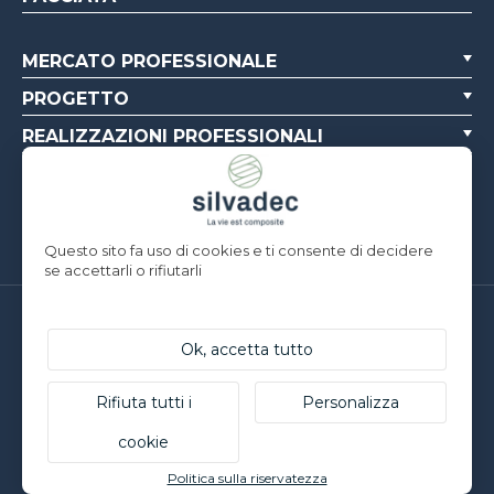
MERCATO PROFESSIONALE
PROGETTO
REALIZZAZIONI PROFESSIONALI
CHI SIAMO
RISORSE
Questo sito fa uso di cookies e ti consente di decidere
se accettarli o rifiutarli
Silvadec France
Parc d’Activités de l’Estuaire
Ok, accetta tutto
F-56190 ARZAL | T. +33 (0)2 97 450 900
Silvadec Deutschland
Rifiuta tutti i
Personalizza
Ludwig-Erhard-Straße 3
cookie
D-84069 Schierling | T. +49 9451 9443 500
© Silvadec - Tutti i diritti riservati - Foto non contrattuali
Politica sulla riservatezza