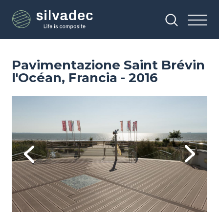
Salta
Pannello di gestione dei cookies
al
contenuto
principale
Pavimentazione Saint Brévin
l'Océan, Francia - 2016
Image
Im
Previous
Next