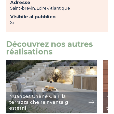
Adresse
Saint-brévin, Loire-Atlantique
Visibile al pubblico
Sì
Découvrez nos autres
réalisations
Image
mostra
Ima
most
Nuances Chêne Clair: la
Riv
terrazza che reinventa gli
int
esterni
ter