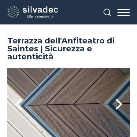
Salta
Pannello di gestione dei cookies
al
contenuto
principale
Terrazza dell'Anfiteatro di
Saintes | Sicurezza e
autenticità
Image
Im
Previous
Next
8