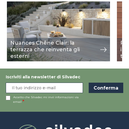
Image
mostra
Ima
most
Nuances Chêne Clair: la
Riv
terrazza che reinventa gli
int
esterni
ter
Iscriviti alla newsletter di Silvadec
Accetto che Silvadec mi invii informazioni via
email